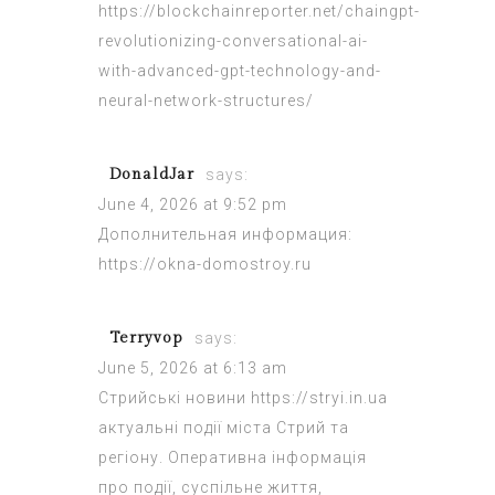
https://blockchainreporter.net/chaingpt-
revolutionizing-conversational-ai-
with-advanced-gpt-technology-and-
neural-network-structures/
DonaldJar
says:
June 4, 2026 at 9:52 pm
Дополнительная информация:
https://okna-domostroy.ru
Terryvop
says:
June 5, 2026 at 6:13 am
Стрийські новини
https://stryi.in.ua
актуальні події міста Стрий та
регіону. Оперативна інформація
про події, суспільне життя,