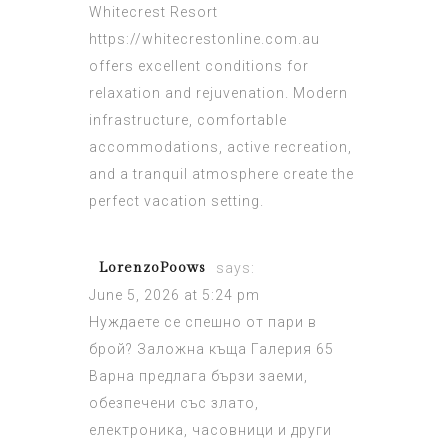
Whitecrest Resort
https://whitecrestonline.com.au
offers excellent conditions for
relaxation and rejuvenation. Modern
infrastructure, comfortable
accommodations, active recreation,
and a tranquil atmosphere create the
perfect vacation setting.
LorenzoPoows
says:
June 5, 2026 at 5:24 pm
Нуждаете се спешно от пари в
брой?
Заложна къща Галерия 65
Варна
предлага бързи заеми,
обезпечени със злато,
електроника, часовници и други