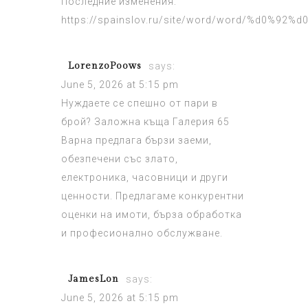
Последние изменения:
https://spainslov.ru/site/word/word/%d0%92
LorenzoPoows
says:
June 5, 2026 at 5:15 pm
Нуждаете се спешно от пари в
брой?
Заложна къща Галерия 65
Варна
предлага бързи заеми,
обезпечени със злато,
електроника, часовници и други
ценности. Предлагаме конкурентни
оценки на имоти, бърза обработка
и професионално обслужване.
JamesLon
says:
June 5, 2026 at 5:15 pm