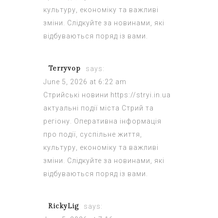
культуру, економіку та важливі
зміни. Слідкуйте за новинами, які
відбуваються поряд із вами.
Terryvop
says:
June 5, 2026 at 6:22 am
Стрийські новини
https://stryi.in.ua
актуальні події міста Стрий та
регіону. Оперативна інформація
про події, суспільне життя,
культуру, економіку та важливі
зміни. Слідкуйте за новинами, які
відбуваються поряд із вами.
RickyLig
says: